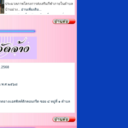
ประมวลภาพโครงการส่งเสริมกีฬาภายในตำบล
บ้านม่วง...
อ่านเพิ่มเติม...
กิจกรรมขับเคลื่อนสังคมข้าวเต็มบาตร “สั่งสม
บุญ วิถีพุทธ วิถีธรรม”
ศุกร์, 20 กุมภาพันธ์ 2026
ุญ...
อ่านเพิ่มเติม...
พิธีบำเพ็ญพระราชกุศล ในวาระครบ 100 วัน (ส
ตมวาร)
จันทร์, 02 กุมภาพันธ์ 2026
✨31 มกราคม 2569 เวลา 19.00 น.✨ นาย
นราวิชญ์ จุกกะแจะ...
อ่านเพิ่มเติม...
วันเด็กแห่งชาติ ประจำปี 2569
ศ.2568
พุธ, 14 มกราคม 2026
วันที่ 9 มกราคม 2569...
อ่านเพิ่มเติม...
าณ พ.ศ.๒๕๖๘
ดยางแอสฟัลท์ติกคอนกรีต ซอย ๔ หมู่ที่ ๑ ตำบล
าณ พ.ศ.๒๕๖๗