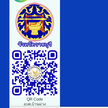
QR Code
อบต.บ้านม่วง