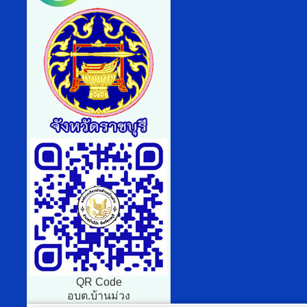
QR Code
อบต.บ้านม่วง