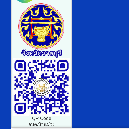
QR Code
อบต.บ้านม่วง