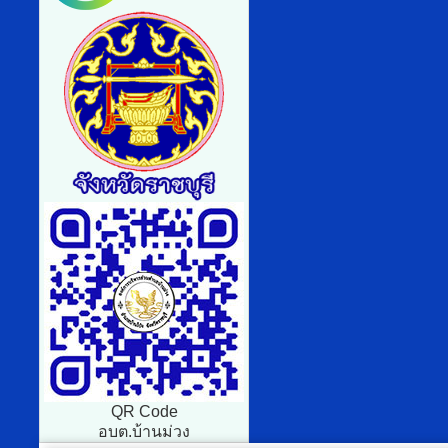
QR Code
อบต.บ้านม่วง