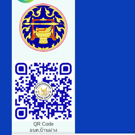
QR Code
อบต.บ้านม่วง