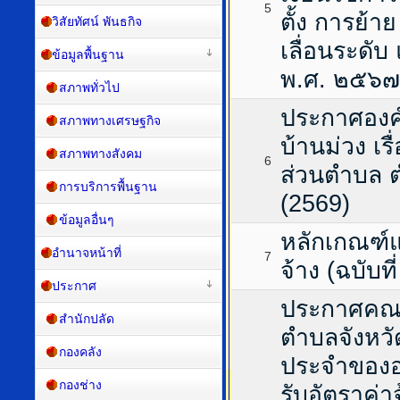
5
ตั้ง การย้
วิสัยทัศน์ พันธกิจ
เลื่อนระดับ
ข้อมูลพื้นฐาน
พ.ศ. ๒๕๖๗
สภาพทั่วไป
ประกาศองค
สภาพทางเศรษฐกิจ
บ้านม่วง เร
สภาพทางสังคม
6
ส่วนตำบล 
การบริการพื้นฐาน
(2569)
ข้อมูลอื่นๆ
หลักเกณฑ์แ
อำนาจหน้าที่
7
จ้าง (ฉบับที
ประกาศ
ประกาศคณ
สำนักปลัด
ตำบลจังหวัด
กองคลัง
ประจำของอ
กองช่าง
รับอัตราค่า