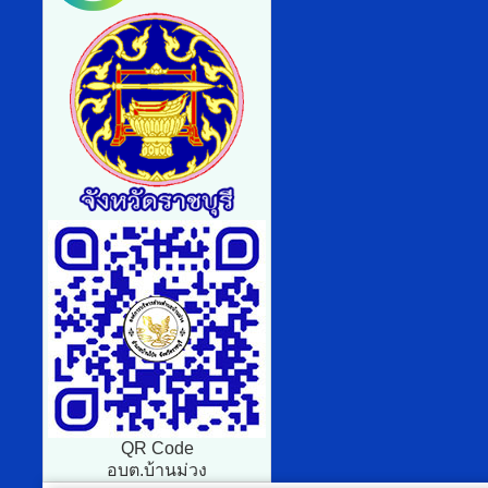
QR Code
อบต.บ้านม่วง