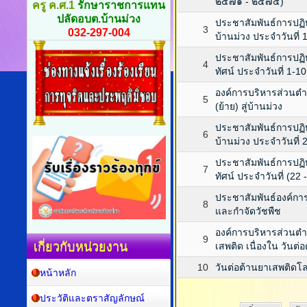
๒๕๗๑ - ๒๕๗๕)
ครู ค.ศ.1
รักษาราชการแทน
ปลัดอบต.บ้านม่วง
ประชาสัมพันธ์การปฏิ
3
032-297-004
บ้านม่วง ประจำวันที่
ประชาสัมพันธ์การปฏิบ
4
ทัศน์ ประจำวันที่ 1-
องค์การบริหารส่วนตำ
5
(ย้าย) สู่บ้านม่วง
ประชาสัมพันธ์การปฏิ
6
บ้านม่วง ประจำวันที่ 
ประชาสัมพันธ์การปฏิบ
7
ทัศน์ ประจำวันที่ (22
ประชาสัมพันธ์องค์การ
8
และกำจัดวัชพืช
องค์การบริหารส่วนต
9
เกี่ยวกับหน่วยงาน
เสพติด เนื่องใน วันต
10
วันต่อต้านยาเสพติดโ
หน้าหลัก
ประวัติและตราสัญลักษณ์