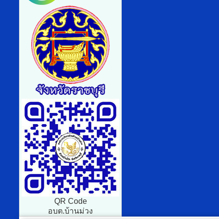
QR Code
อบต.บ้านม่วง