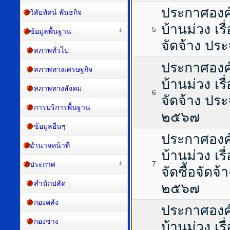
ประกาศองค
วิสัยทัศน์ พันธกิจ
บ้านม่วง เร
5
ข้อมูลพื้นฐาน
จัดจ้าง ป
สภาพทั่วไป
ประกาศองค
สภาพทางเศรษฐกิจ
บ้านม่วง เร
สภาพทางสังคม
6
จัดจ้าง ปร
การบริการพื้นฐาน
๒๕๖๗
ข้อมูลอื่นๆ
ประกาศองค
อำนาจหน้าที่
บ้านม่วง เ
7
ประกาศ
จัดซื้อจัด
สำนักปลัด
๒๕๖๗
กองคลัง
ประกาศองค
กองช่าง
บ้านม่วง เ