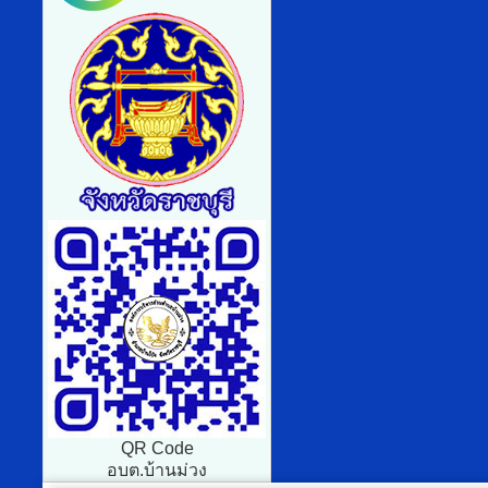
QR Code
อบต.บ้านม่วง