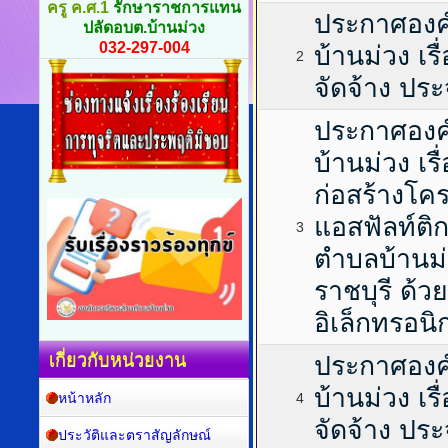
ครู ค.ศ.1
รักษาราชการแทน
ประกาศองค
ปลัดอบต.บ้านม่วง
032-297-004
บ้านม่วง เร
2
จัดจ้าง ป
ประกาศองค
บ้านม่วง เร
ก่อสร้างโ
แอสฟัลท์ติก
3
ตำบลบ้านม่
ราชบุรี ด้
อิเล็กทรอนิ
เกี่ยวกับหน่วยงาน
ประกาศองค
บ้านม่วง เร
หน้าหลัก
4
จัดจ้าง ป
ประวัติและตราสัญลักษณ์