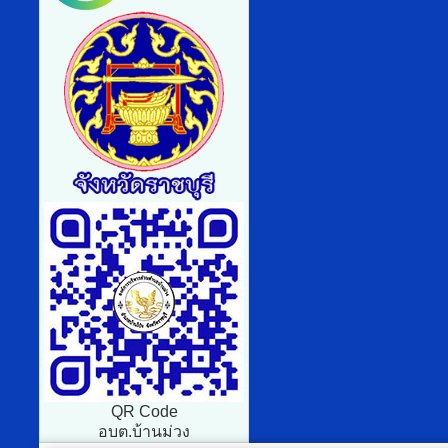
QR Code
อบต.บ้านม่วง