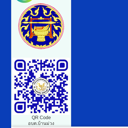
QR Code
อบต.บ้านม่วง