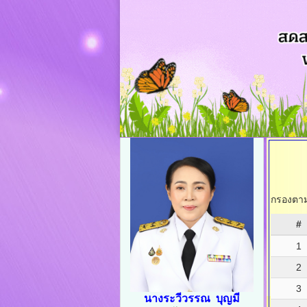
กรองตามช
#
1
2
3
นางระวีวรรณ บุญมี