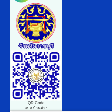
QR Code
อบต.บ้านม่วง