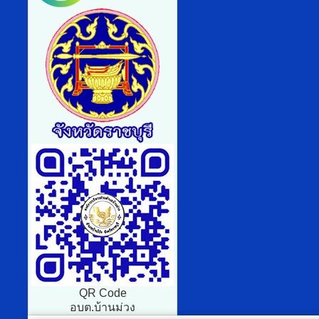
QR Code
อบต.บ้านม่วง