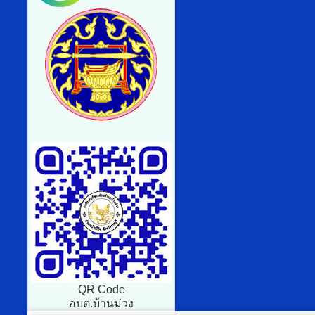
QR Code
อบต.บ้านม่วง