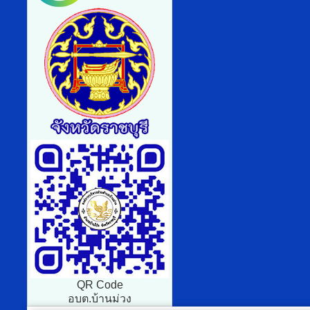
QR Code
อบต.บ้านม่วง