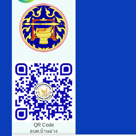
QR Code
อบต.บ้านม่วง