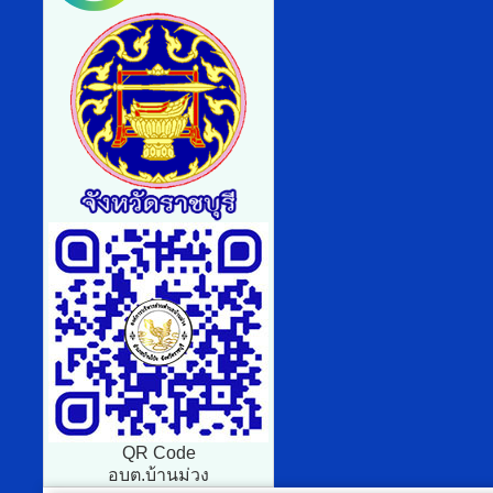
QR Code
อบต.บ้านม่วง