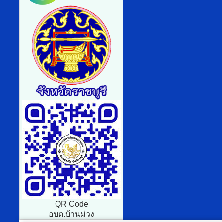
QR Code
อบต.บ้านม่วง