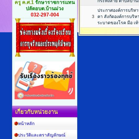
กระทงสาย ตำบลบ้านม
ครู ค.ศ.1
รักษาราชการแทน
ปลัดอบต.บ้านม่วง
ประกาศองค์การบริหารส
032-297-004
3
คา สังกัดองค์การบริห
ระบาดของโรค มือ เท้
เกี่ยวกับหน่วยงาน
หน้าหลัก
ประวัติและตราสัญลักษณ์