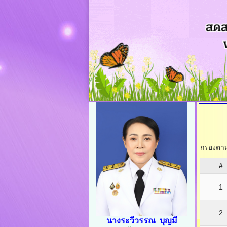
กรองตามช
#
1
2
นางระวีวรรณ บุญมี