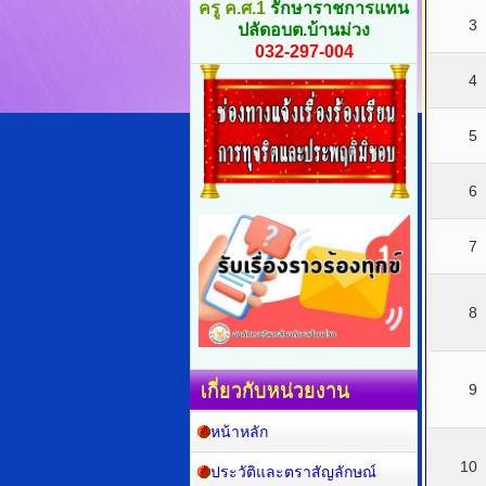
ครู ค.ศ.1
รักษาราชการแทน
3
ปลัดอบต.บ้านม่วง
032-297-004
4
5
6
7
8
เกี่ยวกับหน่วยงาน
9
หน้าหลัก
10
ประวัติและตราสัญลักษณ์