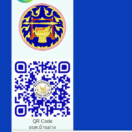
QR Code
อบต.บ้านม่วง