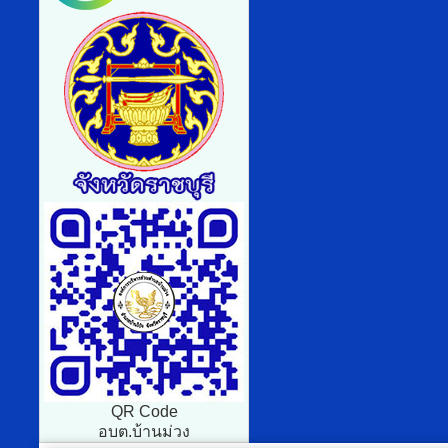
QR Code
อบต.บ้านม่วง