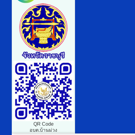
QR Code
อบต.บ้านม่วง