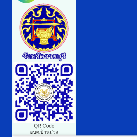
QR Code
อบต.บ้านม่วง