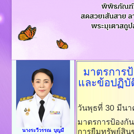
มาตรการป้
และข้อปฏิบ
วันพุธที่ 30 มี
มาตรการป้องกัน
การยืมทรัพย์สิ
นางระวีวรรณ บุญมี