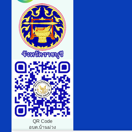
QR Code
อบต.บ้านม่วง