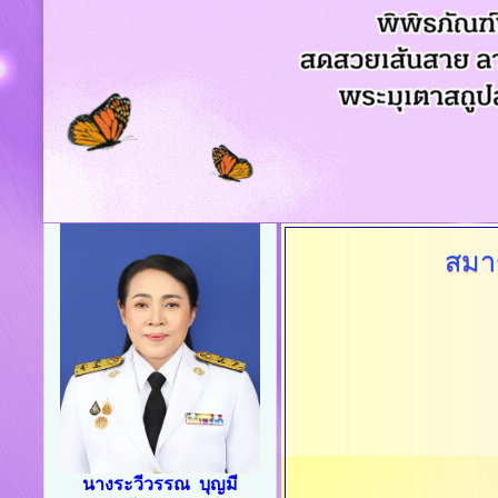
สมา
นางระวีวรรณ บุญมี