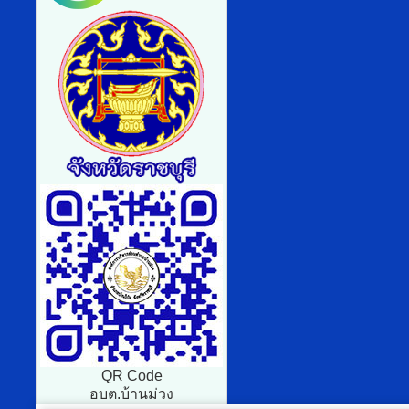
QR Code
อบต.บ้านม่วง