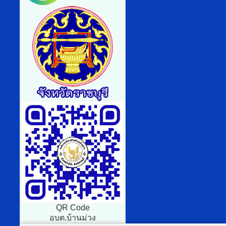
QR Code
อบต.บ้านม่วง