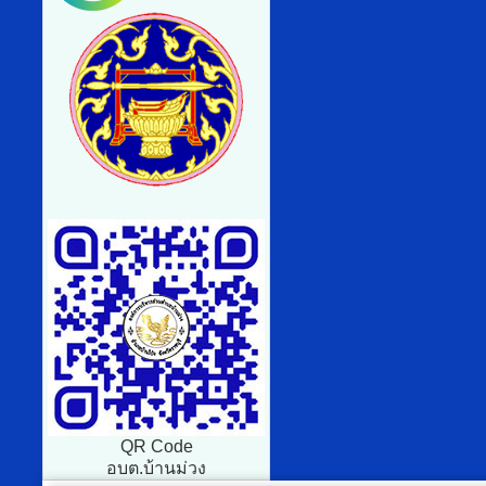
QR Code
อบต.บ้านม่วง