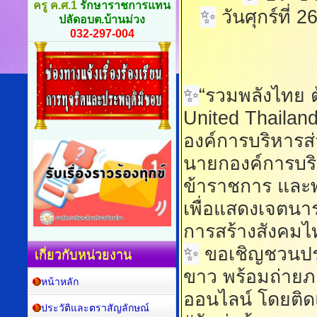
ครู ค.ศ.1
รักษาราชการแทน
✨
วันศุกร์ที่ 
ปลัดอบต.บ้านม่วง
032-297-004
✨
“รวมพลังไทย ต
United Thailan
องค์การบริหารส
นายกองค์การบริ
ข้าราชการ และพน
เพื่อแสดงเจตนา
การสร้างสังคมไ
✨
ขอเชิญชวนประช
เกี่ยวกับหน่วยงาน
ขาว พร้อมถ่ายภา
หน้าหลัก
ออนไลน์ โดยติ
ประวัติและตราสัญลักษณ์