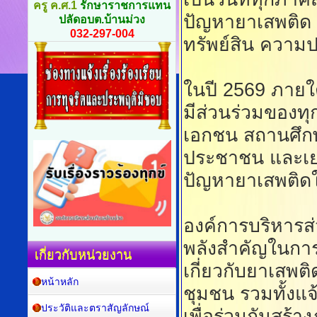
ครู ค.ศ.1
รักษาราชการแทน
ปัญหายาเสพติด อ
ปลัดอบต.บ้านม่วง
032-297-004
ทรัพย์สิน ควา
ในปี 2569 ภายใ
มีส่วนร่วมของท
เอกชน สถานศึก
ประชาชน และเยา
ปัญหายาเสพติดใ
องค์การบริหารส
พลังสำคัญในการ
เกี่ยวกับหน่วยงาน
เกี่ยวกับยาเสพ
หน้าหลัก
ชุมชน รวมทั้งแจ
ประวัติและตราสัญลักษณ์
เพื่อร่วมกันสร้