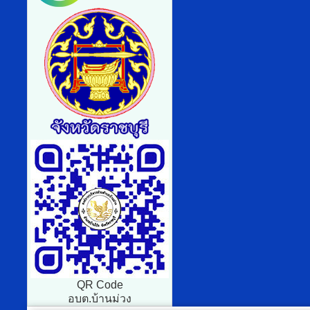
QR Code
อบต.บ้านม่วง