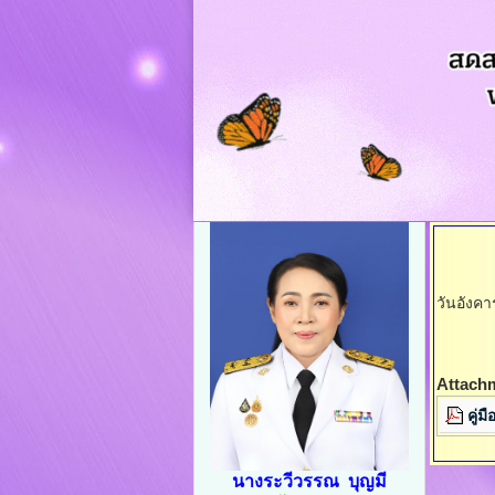
วันอังค
Attach
คู่
นางระวีวรรณ บุญมี