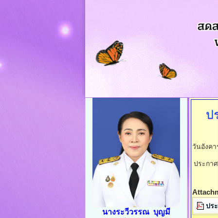
ป
วันอังค
ประกาศอ
Attach
ประ
นางระวีวรรณ บุญมี